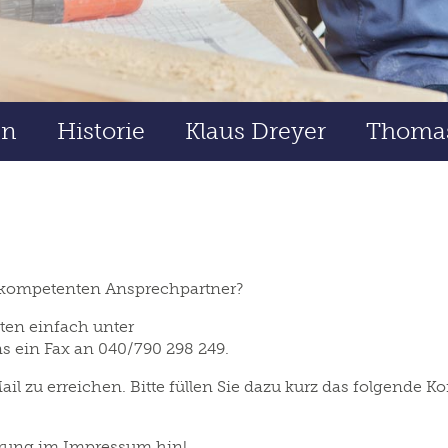
en
Historie
Klaus Dreyer
Thoma
n kompetenten Ansprechpartner?
iten einfach unter
s ein Fax an 040/790 298 249.
ail zu erreichen. Bitte füllen Sie dazu kurz das folgende 
ärung im Impressum hin!